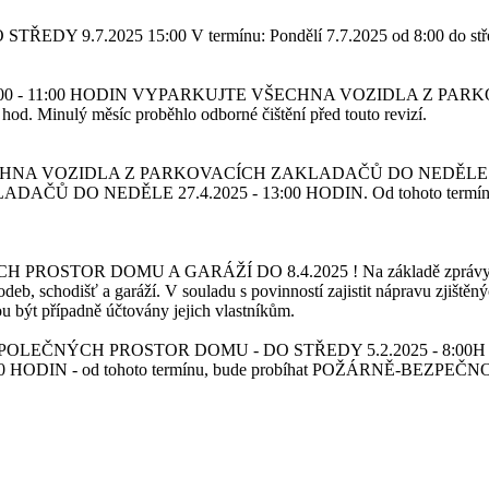
STŘEDY 9.7.2025 15:00
V termínu: Pondělí 7.7.2025 od 8:00 
 - 11:00 HODIN
VYPARKUJTE VŠECHNA VOZIDLA Z PARKOV
d. Minulý měsíc proběhlo odborné čištění před touto revizí.
NA VOZIDLA Z PARKOVACÍCH ZAKLADAČŮ DO NEDĚLE 2
EDĚLE 27.4.2025 - 13:00 HODIN. Od tohoto termínu, bude b
 PROSTOR DOMU A GARÁŽÍ DO 8.4.2025 !
Na základě zprávy 
deb, schodišť a garáží. V souladu s povinností zajistit nápravu zjišt
 být případně účtovány jejich vlastníkům.
LEČNÝCH PROSTOR DOMU - DO STŘEDY 5.2.2025 - 8:00
HODIN - od tohoto termínu, bude probíhat POŽÁRNĚ-BEZPE