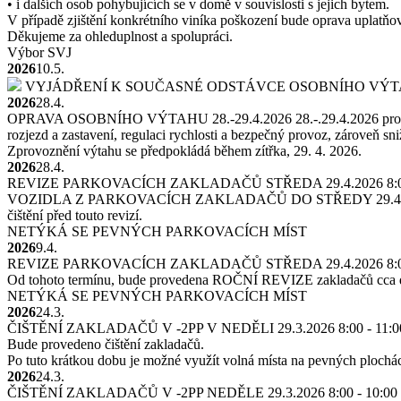
• i dalších osob pohybujících se v domě v souvislosti s jejich bytem.
V případě zjištění konkrétního viníka poškození bude oprava uplatň
Děkujeme za ohleduplnost a spolupráci.
Výbor SVJ
2026
10.5.
VYJÁDŘENÍ K SOUČASNÉ ODSTÁVCE OSOBNÍHO VÝ
2026
28.4.
OPRAVA OSOBNÍHO VÝTAHU 28.-29.4.2026
28.-.29.4.2026 pr
rozjezd a zastavení, regulaci rychlosti a bezpečný provoz, zároveň sn
Zprovoznění výtahu se předpokládá během zítřka, 29. 4. 2026.
2026
28.4.
REVIZE PARKOVACÍCH ZAKLADAČŮ STŘEDA 29.4.2026 8:00
VOZIDLA Z PARKOVACÍCH ZAKLADAČŮ DO STŘEDY 29.4.2026 8:00
čištění před touto revizí.
NETÝKÁ SE PEVNÝCH PARKOVACÍCH MÍST
2026
9.4.
REVIZE PARKOVACÍCH ZAKLADAČŮ STŘEDA 29.4.2026 8:00
Od tohoto termínu, bude provedena ROČNÍ REVIZE zakladačů cca do 
NETÝKÁ SE PEVNÝCH PARKOVACÍCH MÍST
2026
24.3.
ČIŠTĚNÍ ZAKLADAČŮ V -2PP V NEDĚLI 29.3.2026 8:00 - 11:
Bude provedeno čištění zakladačů.
Po tuto krátkou dobu je možné využít volná místa na pevných plochác
2026
24.3.
ČIŠTĚNÍ ZAKLADAČŮ V -2PP NEDĚLE 29.3.2026 8:00 - 10:00