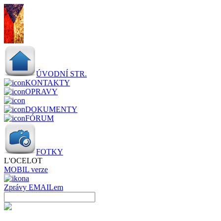
ÚVODNÍ STR.
KONTAKTY
OPRAVY
DOKUMENTY
FÓRUM
FOTKY
L'OCELOT
MOBIL verze
Zprávy EMAILem