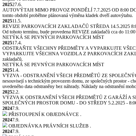
2025
27.6.
AUTOVÝTAH MIMO PROVOZ PONDĚLÍ 7.7.2025 OD 8:00 DO 
tomto období proběhne plánovaná výměna kladek dveří autovýtahu.
2025
11.5.
REVIZE PARKOVACÍCH ZAKLADAČŮ STŘEDA 14.5.2025 8:00
Od tohoto termínu, bude provedena REVIZE zakladačů cca do 11:00 ho
NETÝKÁ SE PEVNÝCH PARKOVACÍCH MÍST
2025
17.4.
ODSTRAŇTE VŠECHNY PŘEDMĚTY A VYPARKUJTE VŠECH
VYPARKUJTE VŠECHNA VOZIDLA Z PARKOVACÍCH ZAKLADAČŮ DO N
zakladačů.
NETÝKÁ SE PEVNÝCH PARKOVACÍCH MÍST
2025
1.4.
VÝZVA - ODSTRANĚNÍ VŠECH PŘEDMĚTŮ ZE SPOLEČNÝCH
nesouvisejí s technickým provozem domu, ze společných prostor - cho
uvedeného data odstraněny bez náhrady. Náklady na odstranění mohou
2025
2.2.
VÝZVA K ODSTRANĚNÍ VŠECH PŘEDMĚTŮ Z GARÁŽÍ A SPO
SPOLEČNÝCH PROSTOR DOMU - DO STŘEDY 5.2.2025 - 8:00 
2024
7.9.
PŘISTOUPENÍ K OBJEDNÁVCE
.
2024
7.9.
OBJEDNÁVKA PRÁVNÍCH SLUŽEB
.
2024
7.9.