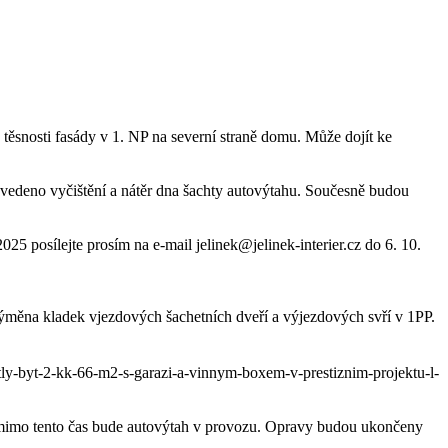
těsnosti fasády v 1. NP na severní straně domu. Může dojít ke
vedeno vyčištění a nátěr dna šachty autovýtahu. Součesně budou
5 posílejte prosím na e-mail jelinek@jelinek-interier.cz do 6. 10.
měna kladek vjezdových šachetních dveří a výjezdových svří v 1PP.
ly-byt-2-kk-66-m2-s-garazi-a-vinnym-boxem-v-prestiznim-projektu-l-
 mimo tento čas bude autovýtah v provozu. Opravy budou ukončeny