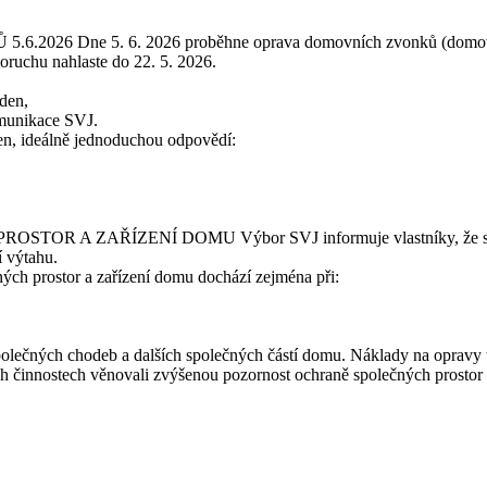
5.6.2026
Dne 5. 6. 2026 proběhne oprava domovních zvonků (domov
poruchu nahlaste do 22. 5. 2026.
den,
komunikace SVJ.
čen, ideálně jednoduchou odpovědí:
PROSTOR A ZAŘÍZENÍ DOMU
Výbor SVJ informuje vlastníky, že s
í výtahu.
ých prostor a zařízení domu dochází zejména při:
společných chodeb a dalších společných částí domu. Náklady na opravy t
 činnostech věnovali zvýšenou pozornost ochraně společných prostor a 