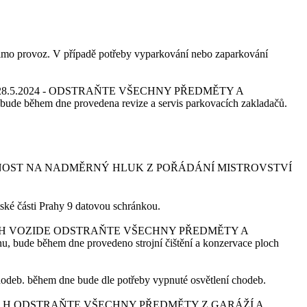
mimo provoz. V případě potřeby vyparkování nebo zaparkování
5.2024 -
ODSTRAŇTE VŠECHNY PŘEDMĚTY A
m dne provedena revize a servis parkovacích zakladačů.
NOST NA NADMĚRNÝ HLUK Z POŘÁDÁNÍ MISTROVSTVÍ
tské části Prahy 9 datovou schránkou.
CH VOZIDE
ODSTRAŇTE VŠECHNY PŘEDMĚTY A
ěhem dne provedeno strojní čištění a konzervace ploch
hodeb. během dne bude dle potřeby vypnuté osvětlení chodeb.
0 H
ODSTRAŇTE VŠECHNY PŘEDMĚTY Z GARÁŽÍ A