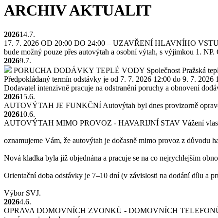
ARCHIV AKTUALIT
2026
14.7.
17. 7. 2026 OD 20:00 DO 24:00 – UZAVŘENÍ HLAVNÍHO VS
bude možný pouze přes autovýtah a osobní výtah, s výjimkou 1. NP.
2026
9.7.
PORUCHA DODÁVKY TEPLÉ VODY
Společnost Pražská tepl
Předpokládaný termín odstávky je od 7. 7. 2026 12:00 do 9. 7. 2026 
Dodavatel intenzivně pracuje na odstranění poruchy a obnovení dodá
2026
15.6.
AUTOVÝTAH JE FUNKČNÍ
Autovýtah byl dnes provizorně oprav
2026
10.6.
AUTOVÝTAH MIMO PROVOZ - HAVARIJNÍ STAV
Vážení vlas
oznamujeme Vám, že autovýtah je dočasně mimo provoz z důvodu hav
Nová kladka byla již objednána a pracuje se na co nejrychlejším obn
Orientační doba odstávky je 7–10 dní (v závislosti na dodání dílu a p
Výbor SVJ.
2026
4.6.
OPRAVA DOMOVNÍCH ZVONKŮ - DOMOVNÍCH TELEFONŮ 