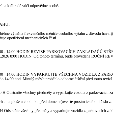
ována k úhradě vůči odpovědné osobě.
TAHU
.
oběhne výměna frekvenčního měniče osobního výtahu z důvodu havarijní
ižuje opotřebení mechanických částí.
 - 14:00 HODIN
REVIZE PARKOVACÍCH ZAKLADAČŮ STŘEDA 
 HODIN. Od tohoto termínu, bude provedena ROČNÍ REVIZE zak
 - 14:00 HODIN
VYPARKUJTE VŠECHNA VOZIDLA Z PARKOV
14:00 hod. Minulý měsíc proběhlo odborné čištění před touto revizí.
00 H
Odstraňte všechny předměty a vyparkujte vozidla z parkovacích za
h a na ploše u chodníku před domem (uveďte prosím telefonní číslo za
 H
Odstraňte všechny předměty a vyparkujte vozidla z parkovacích zakl