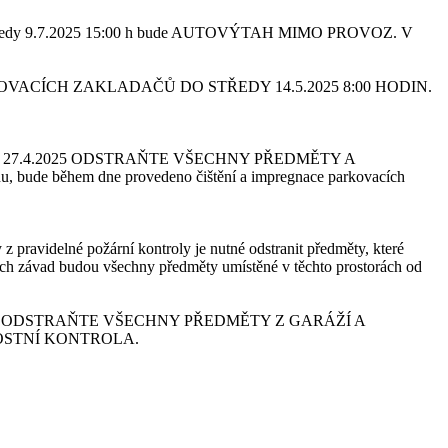
do středy 9.7.2025 15:00 h bude AUTOVÝTAH MIMO PROVOZ. V
ACÍCH ZAKLADAČŮ DO STŘEDY 14.5.2025 8:00 HODIN.
7.4.2025
ODSTRAŇTE VŠECHNY PŘEDMĚTY A
ěhem dne provedeno čištění a impregnace parkovacích
z pravidelné požární kontroly je nutné odstranit předměty, které
ěných závad budou všechny předměty umístěné v těchto prostorách od
H
ODSTRAŇTE VŠECHNY PŘEDMĚTY Z GARÁŽÍ A
ČNOSTNÍ KONTROLA.