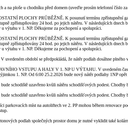
h a na ploše u chodníku před domem (uveďte prosím telefonní číslo za
. OSTATNÍ PLOCHY PRŮBĚŽNĚ.
K posunutí termínu zpřístupnění ga
upně zpřístupňovány 24 hod. po jejich nátěru. V následujících dnech b
hy u výtahu v 1. NP. Děkujeme za pochopení a spolupráci.
. OSTATNÍ PLOCHY PRŮBĚŽNĚ.
K posunutí termínu zpřístupnění ga
upně zpřístupňovány 24 hod. po jejich nátěru. V následujících dnech b
hy u výtahu v 1. NP. Děkujeme za pochopení a spolupráci.
.
V uvedeném období se předpokládá, že nátěr podlah dosáhne plného v
NÍ HLAVNÍHO VSTUPU A HALY V 1. NP U VÝTAHU.
V uvedeném čase
výjimkou 1. NP. Od 6:00 25.2.2026 bude nový nátěr podlahy 1NP opět 
 bude schodiště uzavřeno kvůli nátěru schodišťových podest. Chodby
 bude schodiště uzavřeno kvůli nátěru schodišťových podest. Chodby
íci parkovacích míst na autoliftech ve 2. PP mohou během renovace podl
stup.
etonových podlah společných prostor domu je nutné vyklidit také kolár