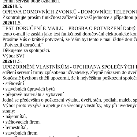
termín servisu bude oznámen.
2026
18.5.
OPRAVA DOMOVNÍCH ZVONKŮ - DOMOVNÍCH TELEFONŮ 
Zkontrolujte prosím funkčnost zařízení ve vaší jednotce a případnou 
2026
11.5.
TEST DORUČENÍ E-MAILU – PROSBA O POTVRZENÍ
Dobrý 
tento e-mail je zaslán jako test funkčnosti doručování elektronické 
Prosíme Vás o krátké potvrzení, že Vám byl tento e-mail řádně doru
„Potvrzuji doručení.“
Děkujeme za spolupráci.
Výbor SVJ
2026
11.5.
UPOZORNĚNÍ VLASTNÍKŮM - OPCHRANA SPOLEČNÝCH 
sdělení servisní firmy způsobena uživatelsky, zřejmě nárazem do dveř
Současně bychom chtěli upozornit, že k největšímu poškození společn
• stěhování
• stavebních úpravách bytů
• přepravě materiálu a vybavení
Jedná se především o poškození výtahu, dveří, stěn, podlah, maleb, 
Výbor proto vyzývá a apeluje na všechny vlastníky, aby při uvedených
strany:
• nájemníků,
• stěhovacích firem,
• řemeslníků,
• stavebních firem,