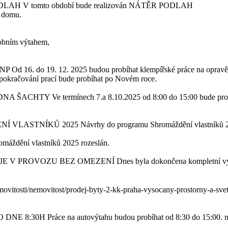
PODLAH
V tomto období bude realizován NÁTĚR PODLAH
h domu.
sobním výtahem,
1NP
Od 16. do 19. 12. 2025 budou probíhat klempířské práce na opravě 
 pokračování prací bude probíhat po Novém roce.
R DNA ŠACHTY
Ve termínech 7.a 8.10.2025 od 8:00 do 15:00 bude pro
Í VLASTNÍKŮ 2025
Návrhy do programu Shromáždění vlastníků 202
omáždění vlastníků 2025 rozeslán.
JE V PROVOZU BEZ OMEZENÍ
Dnes byla dokončena kompletní vý
ovitosti/nemovitost/prodej-byty-2-kk-praha-vysocany-prostorny-a-svet
O DNE 8:30H
Práce na autovýtahu budou probíhat od 8:30 do 15:00.