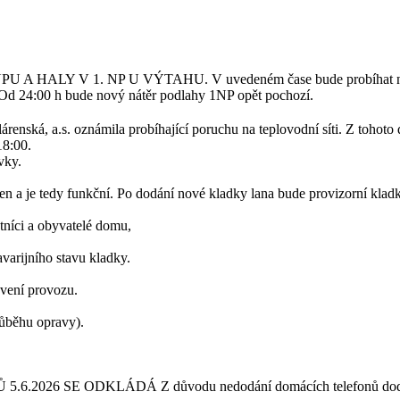
TUPU A HALY V 1. NP U VÝTAHU.
V uvedeném čase bude probíhat n
 Od 24:00 h bude nový nátěr podlahy 1NP opět pochozí.
árenská, a.s. oznámila probíhající poruchu na teplovodní síti. Z tohot
18:00.
vky.
en a je tedy funkční. Po dodání nové kladky lana bude provizorní kla
tníci a obyvatelé domu,
arijního stavu kladky.
ovení provozu.
růběhu opravy).
5.6.2026 SE ODKLÁDÁ
Z důvodu nedodání domácích telefonů dod