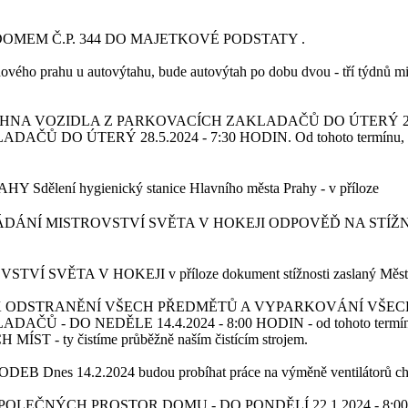
MEM Č.P. 344 DO MAJETKOVÉ PODSTATY
.
dového prahu u autovýtahu, bude autovýtah po dobu dvou - tří týdnů 
NA VOZIDLA Z PARKOVACÍCH ZAKLADAČŮ DO ÚTERÝ 28.
TERÝ 28.5.2024 - 7:30 HODIN. Od tohoto termínu, bude běhe
RAHY
Sdělení hygienický stanice Hlavního města Prahy - v příloze
DÁNÍ MISTROVSTVÍ SVĚTA V HOKEJI
ODPOVĚĎ NA STÍŽ
VSTVÍ SVĚTA V HOKEJI
v příloze dokument stížnosti zaslaný Měs
 K ODSTRANĚNÍ VŠECH PŘEDMĚTŮ A VYPARKOVÁNÍ VŠE
NEDĚLE 14.4.2024 - 8:00 HODIN - od tohoto termínu, bude b
 - ty čistíme průběžně naším čistícím strojem.
CHODEB
Dnes 14.2.2024 budou probíhat práce na výměně ventilátorů c
LEČNÝCH PROSTOR DOMU - DO PONDĚLÍ 22.1.2024 - 8:0