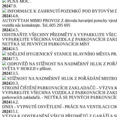
PLNÁ MOC
.
2024
7.9.
INFORMACE K ZAHRNUTÍ POZEMKŮ POD BYTOVÝM DO
2024
14.8.
AUTOVÝTAH MIMO PROVOZ
Z důvodu havarijní poruchy vjez
vozidla nás kontaktujte. Tel..605 295 695
2024
24.5.
ODSTRAŇTE VŠECHNY PŘEDMĚTY A VYPARKUJTE VŠECH
VYPARKUJTE VŠECHNA VOZIDLA Z PARKOVACÍCH ZAKLADAČŮ DO Ú
NETÝKÁ SE PEVNÝCH PARKOVACÍCH MÍST
2024
24.5.
SDĚLENÍ HYGIENICKÝ STANICE HLAVNÍHO MĚSTA P
2024
17.5.
ODPOVĚĎ NA STÍŽNOST NA NADMĚRNÝ HLUK Z POŘÁ
SVĚTA V HOKEJI v příloze.
2024
13.5.
STÍŽNOST NA NADMĚRNÝ HLUK Z POŘÁDÁNÍ MISTRO
2024
20.3.
STROJNÍ ČIŠTĚNÍ PARKOVACÍCH ZAKLADAČŮ - VÝZVA
VYPARKUJTE VŠECHNA VOZIDLA Z PARKOVACÍCH ZAKLADAČŮ - DO 
parkovacích zakladačů. - NETÝKÁ SE PEVNÝCH PARKOVACÍCH MÍST
2024
14.2.
DNES - VYPNUTÉ OSVĚTLENÍ - PRÁCE NA VENTILACI 
2024
15.1.
VÝZVA K ODSTRANĚNÍ VŠECH PŘEDMĚTŮ Z GARÁŽÍ A SPO