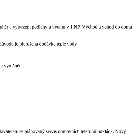
átěr a vytvrzení podlahy u výtahu v 1.NP. Východ a vchod do domu
o důvodu je přerušena dodávka teplé vody.
dka vyměněna.
avatelem se plánovaný servis domovních telefonů odkládá. Nový