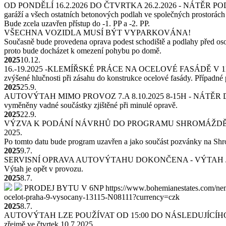
OD PONDĚLÍ 16.2.2026 DO ČTVRTKA 26.2.2026 - NÁTĚR 
garáží a všech ostatních betonových podlah ve společných prostorác
Bude zcela uzavřen přístup do -1. PP a -2. PP.
VŠECHNA VOZIDLA MUSÍ BÝT VYPARKOVÁNA!
Současně bude provedena oprava podest schodiště a podlahy před o
proto bude docházet k omezení pohybu po domě.
2025
10.12.
16.-19.2025 -KLEMÍŘSKÉ PRÁCE NA OCELOVÉ FASÁDĚ V 
zvýšené hlučnosti při zásahu do konstrukce ocelové fasády. Případné
2025
25.9.
AUTOVÝTAH MIMO PROVOZ 7.A 8.10.2025 8-15H - NÁTĚ
vyměněny vadné součástky zjištěné při minulé opravě.
2025
22.9.
VÝZVA K PODÁNÍ NÁVRHŮ DO PROGRAMU SHROMÁŽDĚN
2025.
Po tomto datu bude program uzavřen a jako součást pozvánky na Shr
2025
9.7.
SERVISNÍ OPRAVA AUTOVÝTAHU DOKONČENA - VÝTAH 
Výtah je opět v provozu.
2025
8.7.
PRODEJ BYTU V 6NP
https://www.bohemianestates.com/nem
ocelot-praha-9-vysocany-13115-N08111?currency=czk
2025
8.7.
AUTOVÝTAH LZE POUŽÍVAT OD 15:00 DO NÁSLEDUJÍCÍH
zřejmě ve čtvrtek 10.7.2025