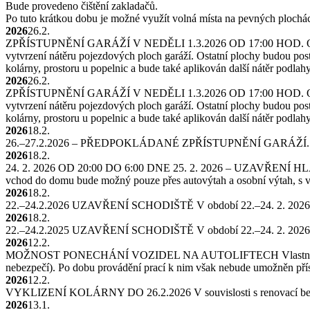
Bude provedeno čištění zakladačů.
Po tuto krátkou dobu je možné využít volná místa na pevných plochác
2026
26.2.
ZPŘÍSTUPNĚNÍ GARÁŽÍ V NEDĚLI 1.3.2026 OD 17:00 HOD
vytvrzení nátěru pojezdových ploch garáží. Ostatní plochy budou post
kolárny, prostoru u popelnic a bude také aplikován další nátěr podla
2026
26.2.
ZPŘÍSTUPNĚNÍ GARÁŽÍ V NEDĚLI 1.3.2026 OD 17:00 HOD
vytvrzení nátěru pojezdových ploch garáží. Ostatní plochy budou post
kolárny, prostoru u popelnic a bude také aplikován další nátěr podla
2026
18.2.
26.–27.2.2026 – PŘEDPOKLÁDANÉ ZPŘÍSTUPNĚNÍ GARÁŽÍ
2026
18.2.
24. 2. 2026 OD 20:00 DO 6:00 DNE 25. 2. 2026 – UZAVŘE
vchod do domu bude možný pouze přes autovýtah a osobní výtah, s 
2026
18.2.
22.–24.2.2026 UZAVŘENÍ SCHODIŠTĚ
V období 22.–24. 2. 2026
2026
18.2.
22.–24.2.2025 UZAVŘENÍ SCHODIŠTĚ
V období 22.–24. 2. 2026
2026
12.2.
MOŽNOST PONECHÁNÍ VOZIDEL NA AUTOLIFTECH
Vlastn
nebezpečí). Po dobu provádění prací k nim však nebude umožněn pří
2026
12.2.
VYKLIZENÍ KOLÁRNY DO 26.2.2026
V souvislosti s renovací b
2026
13.1.