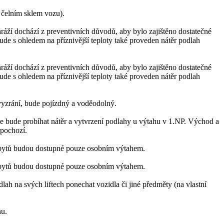
 čelním sklem vozu).
ráží dochází z preventivních důvodů, aby bylo zajištěno dostatečné
ude s ohledem na příznivější teploty také proveden nátěr podlah
ráží dochází z preventivních důvodů, aby bylo zajištěno dostatečné
ude s ohledem na příznivější teploty také proveden nátěr podlah
yzrání, bude pojízdný a voděodolný.
 bude probíhat nátěr a vytvrzení podlahy u výtahu v 1.NP. Východ a
pochozí.
 bytů budou dostupné pouze osobním výtahem.
 bytů budou dostupné pouze osobním výtahem.
ah na svých liftech ponechat vozidla či jiné předměty (na vlastní
nu.